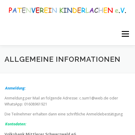
Zum
Inhalt
springen
Menü
WIR ÜBER UNS
UNSERE PATENSCHAFTEN
ALLGEMEINE INFORMATIONEN
FÖRDERFONDS
SAMMELAKTIONEN
Anmeldung:
Anmeldung per Mail an folgende Adresse: c.sum1@web.de oder
RUND UM WOLFACH
TERMINE & PROJEKTE
WhatsApp: 01608961921
Die Teilnehmer erhalten dann eine schriftliche Anmeldebestätigung
Kontodaten:
Volksbank Mittlerer Schwarzwald eG